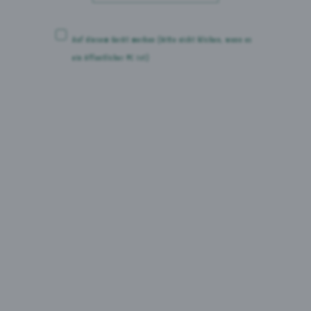
Auf diesem Gerät merken
(bitte nicht klicken, wenn es
ein öffentlicher PC ist)
Lümo Rote Beeren & Apfel
gibt es als:
0,33l Flasche im 24er Kasten