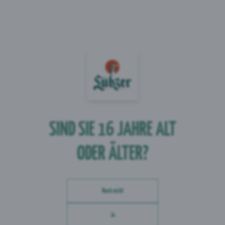
Fett
0 g
- davon ges. Fettsäuren
0 g
Kohlenhydrate
7 g
- davon Zucker
7 g
Eiweiß
0 g
Salz
0 g
SIND SIE 16 JAHRE
ALT
ODER ÄLTER?
Noch nicht
Ja