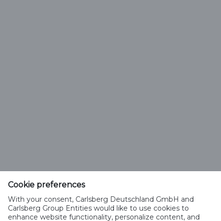
Nutzungsbedingungen
Richtlinie für angemessene Nutzung
Netiquette
Cookies verwalten
Impressum
Jobs
Kontakt
Cookie preferences
With your consent, Carlsberg Deutschland GmbH and
Cookie-Richtlinien
Carlsberg Group Entities would like to use cookies to
enhance website functionality, personalize content, and