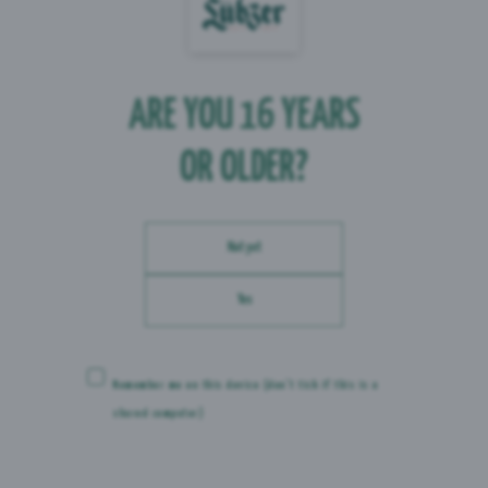
Zur Kampagne
ARE YOU 16 YEARS
OR OLDER?
Not yet
Yes
Remember me on this device
(don’t tick if this is a
shared computer)