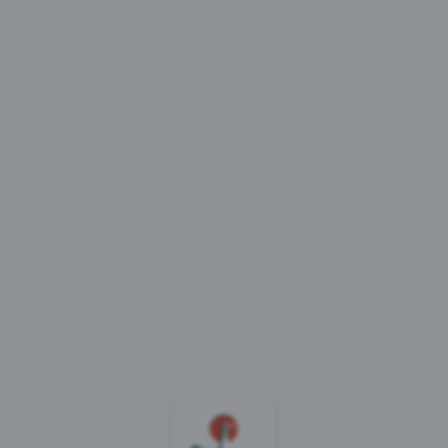
Dreifach
fruchtig. Einfach
erfrischend.
Erfrisch dich – und deine Freunde gleich
mit! Mit Lübzer Naturradler in drei
fruchtigen Sorten. Mit oder auch ganz
ohne Alkohol.