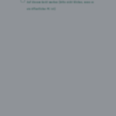
Auf diesem Gerät merken
(bitte nicht klicken, wenn es
ein öffentlicher PC ist)
So
funktioniert's
Das lange Warten hat ein Ende! Die Pause