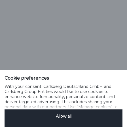
Netiquette
Cookies verwalten
Impressum
Jobs
Kontakt
Cookie preferences
With your consent, Carlsberg Deutschland GmbH and
Cookie-Richtlinien
Carlsberg Group Entities would like to use cookies to
enhance website functionality, personalize content, and
deliver targeted advertising. This includes sharing your
Teilnahmebedingungen Instagram Gewinnspiel
personal data with our partners. Use "Manage cookies" to
Störtebeker
change your consent preferences anytime. See our
Allow all
Cookie Notification
&
Privacy Notification
for details.