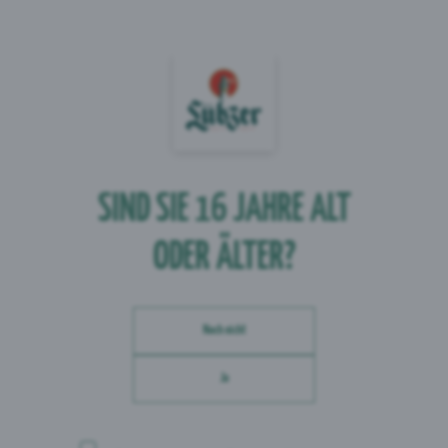
deinen Besuch im neuen "Lübzer Leuchtturm" mit
einer Verkostung ausklingen lassen. Diese ist im
Eintrittspreis von 15 € bereits enthalten.
SIND SIE 16 JAHRE
ALT
ODER ÄLTER?
Noch nicht
Ja